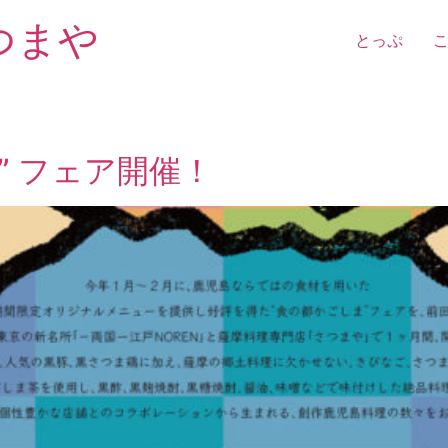
つまや
とっぷ
日
ま” フェア開催！